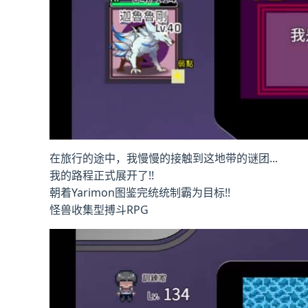
在旅行的途中，我慢慢的接触到这地带的谜团...
我的路程正式展开了!!
朝着Yarimon图鉴完统统制霸为目标!!
怪兽收集型搏斗RPG