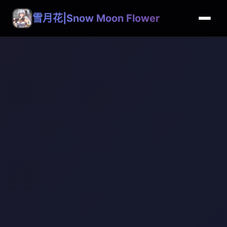
雪月花|Snow Moon Flower