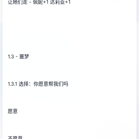
让她们走 - 佩妮+1 达莉亚+1
1.3 - 噩梦
1.3.1 选择：你愿意帮我们吗
愿意
不愿意