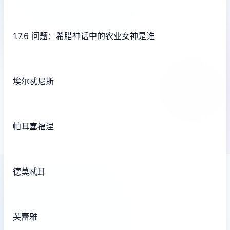
1.7.6 问题：希腊神话中的农业女神是谁
埃尔忒尼斯
帕耳塞福涅
德莫忒耳
芙蕾雅