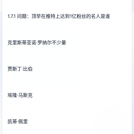
1.7.1 问题：顶早在推特上达到1亿粉丝的名人是谁
克里斯蒂亚诺·罗纳尔不少量
贾斯丁·比伯
埃隆·马斯克
凯蒂·佩里