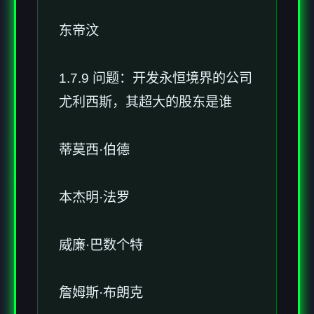
东帝汶
1.7.9 问题：开发永恒境界的公司
尤利西斯，其超大的股东是谁
蒂莫西·伯德
本杰明·法罗
威廉·巴数个特
詹姆斯·布朗克