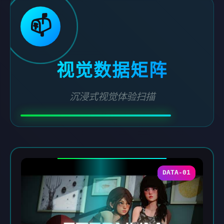
📫
视觉数据矩阵
沉浸式视觉体验扫描
DATA-01