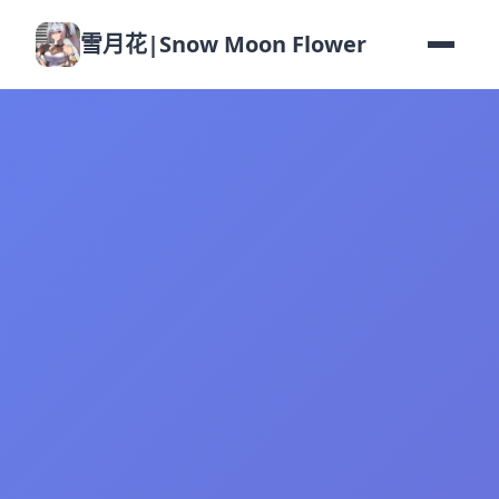
雪月花|Snow Moon Flower