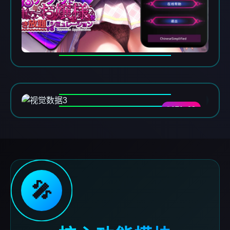
DATA-03
🎤