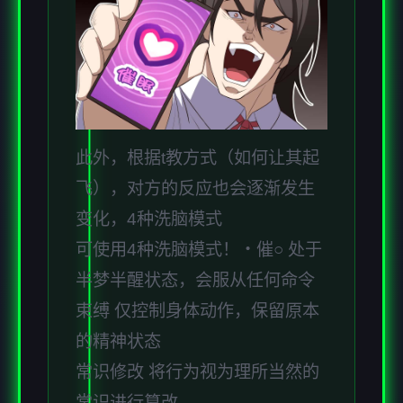
此外，根据t教方式（如何让其起
飞），对方的反应也会逐渐发生
变化，4种洗脑模式
可使用4种洗脑模式！・催○ 处于
半梦半醒状态，会服从任何命令
束缚 仅控制身体动作，保留原本
的精神状态
常识修改 将行为视为理所当然的
常识进行篡改