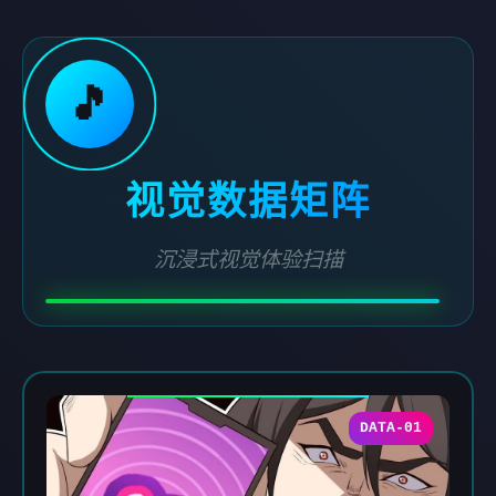
🎵
视觉数据矩阵
沉浸式视觉体验扫描
DATA-01