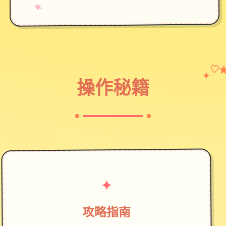
→
✧
♥
♡
✦
操作秘籍
✦
攻略指南