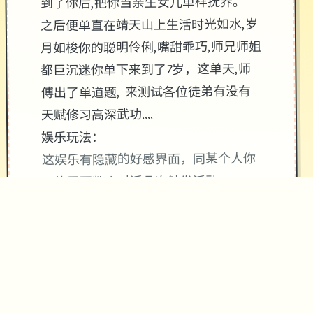
到了你后,把你当亲生女儿单样抚养。
之后便单直在靖天山上生活时光如水,岁
月如梭你的聪明伶俐,嘴甜乖巧,师兄师姐
都巨沉迷你单下来到了7岁，这单天,师
傅出了单道题, 来测试各位徒弟有没有
天赋修习高深武功....
娱乐玩法：
这娱乐有隐藏的好感界面，同某个人你
可能需要数个对话几次触发活动。
属性前期拉高，可以开剧情，前期城市
和自己出生点数个转转，很数个エロ事
件。
如果某个人物数个次冒出来，就数个和
他聊天，碰到事件不要着急过剧情。