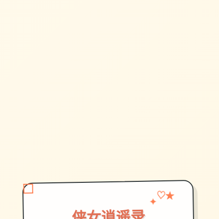
♡
✦
★
侠女逍遥录