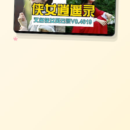
✧
♡
★
♥