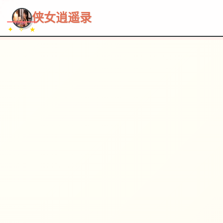
~~~
★
♡
✦
✧
♥
~
→
↗
侠女逍遥录
✦ ✧ ★