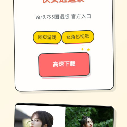
Ver0.755国语版,官方入口
女角色视觉
网页游戏
→
✦ ★
高速下载