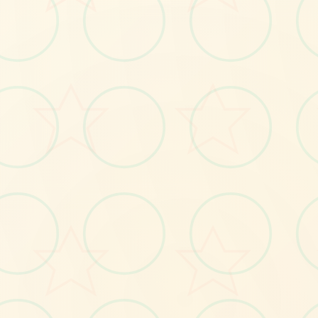
🧻
No.1