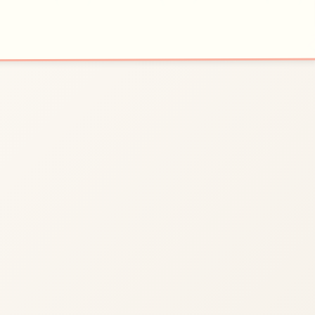
🎙️
💫
开始游戏
色玩法