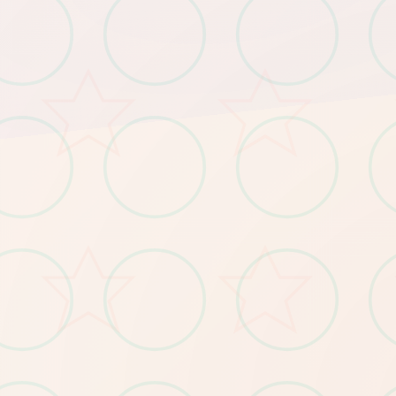
​：Win7/4G内存/核显HD520
​：Win11/16G内存/GTX1660
​：需预留5GB（含后续更新缓存）
​超低配置​
​
​推荐配置​
​
​存储空间​
​