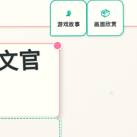
📦
📡
特
画面欣赏
游戏故事
催
p|
中
文
官
★