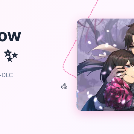
ow
✨
r
+DLC
🎊