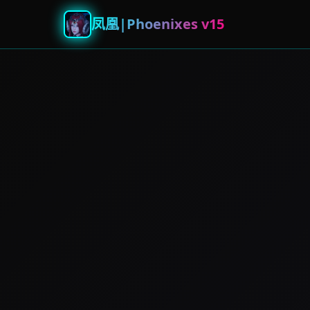
凤凰|Phoenixes v15